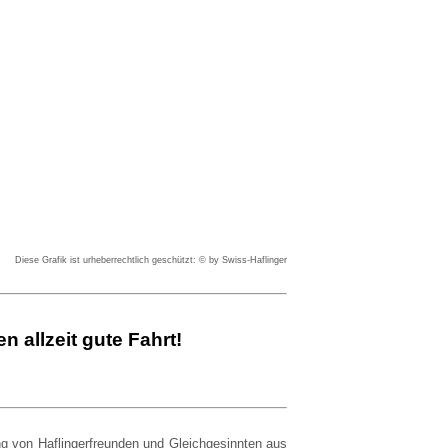
D
iese Grafik ist urheberrechtlich geschützt: © by Swiss-Haflinger
 allzeit gute Fahrt!
ng von Haflingerfreunden und Gleichgesinnten aus